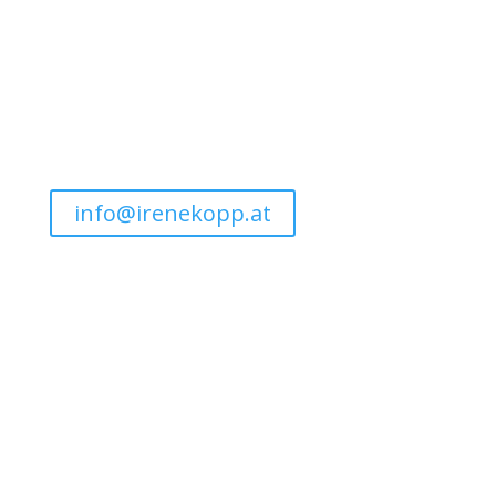
Schreiben Sie mir eine Email!
Ich werde Ihnen so bald wie möglich antworten.
info@irenekopp.at
Gerne können Sie mich auch über
diese Kanäle kontaktieren