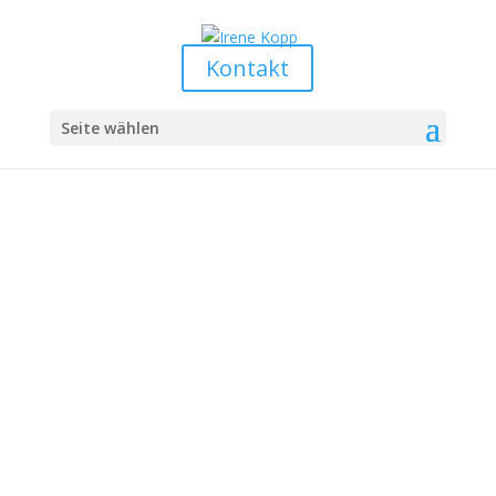
Kontakt
Seite wählen
HR Prozesse
Strategische
Personalentwicklung:
Integrierte HR-
Maßnahmen für
nachhaltigen