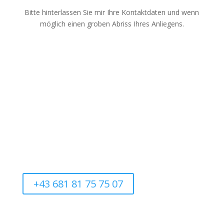
Bitte hinterlassen Sie mir Ihre Kontaktdaten und wenn
möglich einen groben Abriss Ihres Anliegens.
Rufen Sie mich an!
Wenn Sie mir auf die Mailbox sprechen, rufe ich Sie so
schnell wie möglich zurück.
+43 681 81 75 75 07