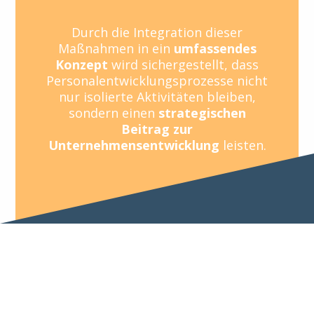
Durch die Integration dieser
Maßnahmen in ein
umfassendes
Konzept
wird sichergestellt, dass
Personalentwicklungsprozesse nicht
nur isolierte Aktivitäten bleiben,
sondern einen
strategischen
Beitrag zur
Unternehmensentwicklung
leisten.
Haben Sie Fragen?