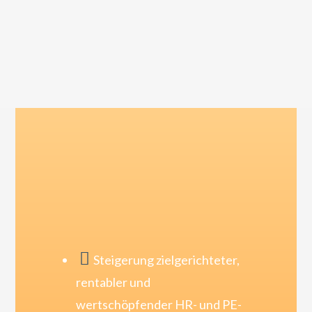
Nutzen

Steigerung zielgerichteter,
rentabler und
wertschöpfender HR- und PE-