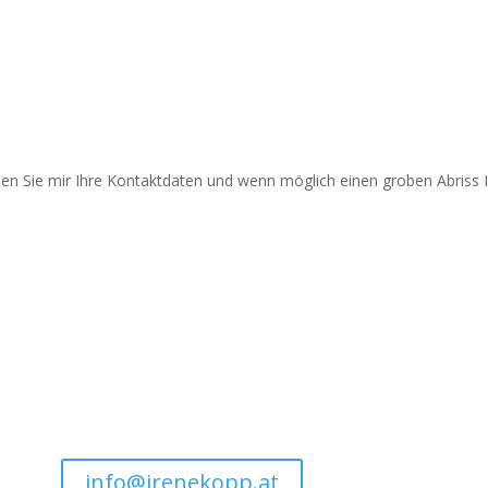
Haben Sie Fragen?
ssen Sie mir Ihre Kontaktdaten und wenn möglich einen groben Abriss I
Schreiben Sie mir eine Email!
G
 Sie
Ich werde Ihnen so bald wie möglich antworten.
info@irenekopp.at