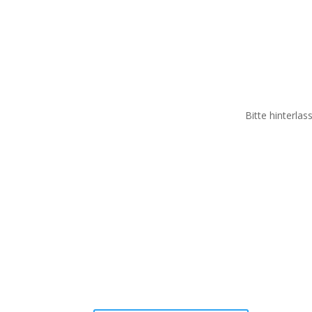
Bitte hinterla
Rufen Sie mich an!
Wenn Sie mir auf die Mailbox sprechen, rufe ich
so schnell wie möglich zurück.