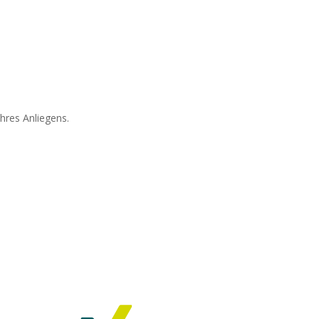
hres Anliegens.
erne können Sie mich auch über
diese Kanäle kontaktieren